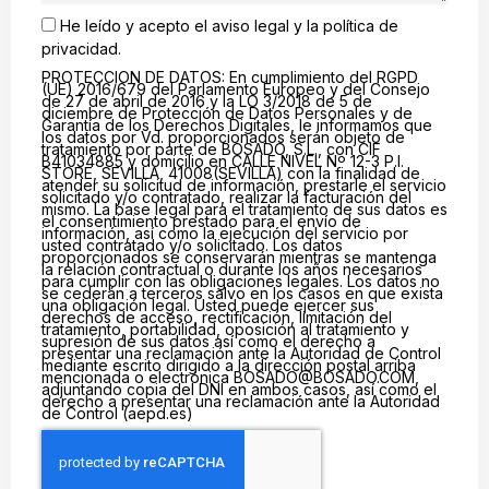
He leído y acepto el
aviso legal
y la
política de
privacidad.
PROTECCION DE DATOS: En cumplimiento del RGPD
(UE) 2016/679 del Parlamento Europeo y del Consejo
de 27 de abril de 2016 y la LO 3/2018 de 5 de
diciembre de Protección de Datos Personales y de
Garantía de los Derechos Digitales, le informamos que
los datos por Vd. proporcionados serán objeto de
tratamiento por parte de BOSADO, S.L., con CIF
B41034885 y domicilio en CALLE NIVEL Nº 12-3 P.I.
STORE, SEVILLA, 41008(SEVILLA) con la finalidad de
atender su solicitud de información, prestarle el servicio
solicitado y/o contratado, realizar la facturación del
mismo. La base legal para el tratamiento de sus datos es
el consentimiento prestado para el envío de
información, así como la ejecución del servicio por
usted contratado y/o solicitado. Los datos
proporcionados se conservarán mientras se mantenga
la relación contractual o durante los años necesarios
para cumplir con las obligaciones legales. Los datos no
se cederán a terceros salvo en los casos en que exista
una obligación legal. Usted puede ejercer sus
derechos de acceso, rectificación, limitación del
tratamiento, portabilidad, oposición al tratamiento y
supresión de sus datos así como el derecho a
presentar una reclamación ante la Autoridad de Control
mediante escrito dirigido a la dirección postal arriba
mencionada o electrónica
BOSADO@BOSADO.COM
,
adjuntando copia del DNI en ambos casos, así como el
derecho a presentar una reclamación ante la Autoridad
de Control (aepd.es)