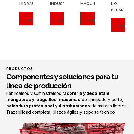
HIDRÁULICA
INDUSTRIAL
MÁQUINAS
NO
PELAR
VER
VER
VER
CATÁLOGO
CATÁLOGO
CATÁLOGO
VER
CATÁL
PRODUCTOS
Componentes y soluciones para tu
línea de producción
Fabricamos y suministramos
racorería y decoletaje
,
mangueras y latiguillos
,
máquinas
de crimpado y corte,
soldadura profesional
y
distribuciones
de marcas líderes.
Trazabilidad completa, plazos ágiles y soporte técnico.