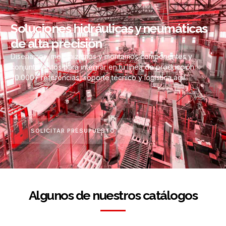
Soluciones hidráulicas y neumáticas
de alta precisión
Diseñamos, mecanizamos y montamos componentes y
conjuntos listos para integrar en tu línea de producción.
30.000+ referencias, soporte técnico y logística ágil.
SOLICITAR PRESUPUESTO
Algunos de nuestros catálogos