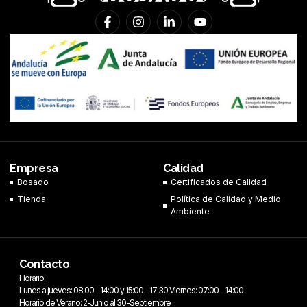
F
I
L
Y
a
n
i
o
c
s
n
u
e
t
k
t
b
a
e
u
o
g
d
b
o
r
i
e
k
a
n
-
m
-
f
i
n
Empresa
Calidad
Bosado
Certificados de Calidad
Tienda
Política de Calidad y Medio
Ambiente
Contacto
Horario:
Lunes a jueves: 08:00 – 14:00 y 15:00 – 17:30 Viernes: 07:00 – 14:00
Horario de Verano: 2-Junio al 30-Septiembre