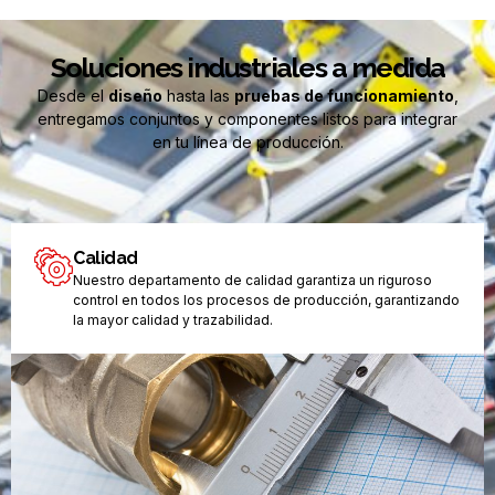
Soluciones industriales a medida
Desde el
diseño
hasta las
pruebas de funcionamiento
,
entregamos conjuntos y componentes listos para integrar
en tu línea de producción.
Calidad
Nuestro departamento de calidad garantiza un riguroso
control en todos los procesos de producción, garantizando
la mayor calidad y trazabilidad.