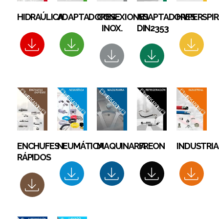
HIDRAÚLICA
ADAPTADORES
CONEXIONES
ADAPTADORES
HYPERSPIR
INOX.
DIN2353
ENCHUFES
NEUMÁTICA
MAQUINARIA
FREON
INDUSTRIA
RÁPIDOS