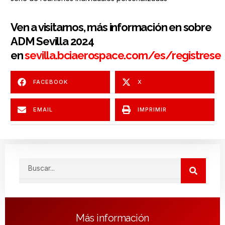
Ven a visitarnos, más información en sobre
ADM Sevilla 2024
en
sevilla.bciaerospace.com/es/registrese
FACEBOOK
X
EMAIL
IMPRIMIR
Search
Más información