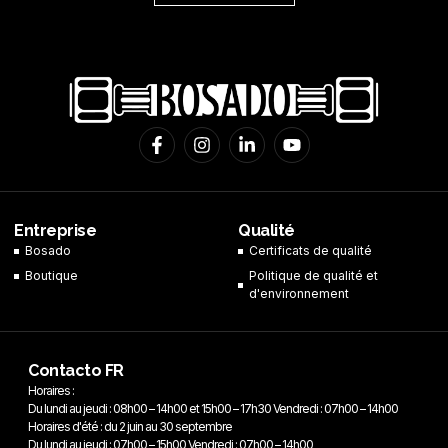
F
I
L
Y
a
n
i
o
c
s
n
u
e
t
k
t
b
a
e
u
o
g
d
b
Entreprise
Qualité
o
r
i
e
Bosado
Certificats de qualité
k
a
n
Boutique
-
m
-
Politique de qualité et
f
i
d'environnement
n
Contacto FR
Horaires :
Du lundi au jeudi : 08h00 – 14h00 et 15h00 – 17h30 Vendredi : 07h00 – 14h00
Horaires d'été : du 2 juin au 30 septembre
Du lundi au jeudi : 07h00 – 15h00 Vendredi : 07h00 – 14h00